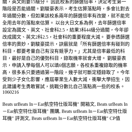
關，英文則要15級分。 因此校系的篩選倍率，決定考生第一
階段是否能過關。劉駿豪表示，考生估算落點時，多會比對去
年過關分數，但如果該校系兩年的篩選倍率有改變，就不能完
全用去年的落點來估算。 以台大日文系為例，去年篩選倍率
設定為國文、英文、社會科2.5，結果3科44級分過關，今年卻
改成國文、英文2科2.5，社會科的重要程度大減。 要參透篩選
倍率的奧妙，劉駿豪提示，訣竅就是「所有篩選倍率有碰到的
科目，都要考量自己有沒有競爭力。」尤其是倍率最低的科
目，最好是自己的優勢科目，錄取機率就會大增。 劉駿豪表
示，申請入學每個人可以填6個志願，各校系重複錄取的機率
高，很多系只要通過第一階段，幾乎就可斷定穩錄取了。今年
受到少子女化影響，應屆畢業生人數大減，衝擊大學招生，因
此建議考生勇敢嘗試，挑戰分數比自己落點高一些的校系。
1060216
Beats urBeats In－Ear航空特仕版耳機" 開箱文, Beats urBeats In
－Ear航空特仕版耳機" 團購, Beats urBeats In－Ear航空特仕版
耳機" 評測文, Beats urBeats In－Ear航空特仕版耳機" CP值