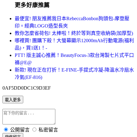
更多好康推薦
最便宜! 朋友推薦我日本RebeccaBonbon狗頭包-摩登壓
印。經典LOGO造型長夾
教你怎麼省荷包! 太棒啦！終於等到真空收納袋(加厚型)
哪裡買! 團購下殺！大螢幕顯示12000mAh行動電源(福利
品)，買1送1！-
PTT! 版主誠心推薦！BeautyFocus-3款台灣製七片式平口
褲@E@
新款! 現在正在打折！E-FINE-手提式冷凝-降溫水冷扇水
冷氣(EF-816)
0AF5DD0DC1C9D3EF
載入更多
公開留言
私密留言