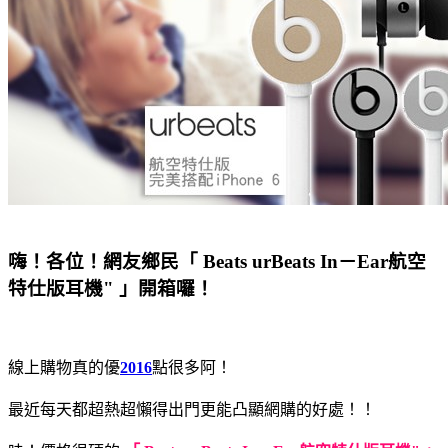
嗨！各位！網友鄉民「 Beats urBeats In－Ear航空
特仕版耳機" 」開箱囉！
線上購物真的優
2016
點很多阿！
最近每天都超熱超懶得出門更能凸顯網購的好處！！