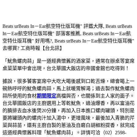
Beats urBeats In－Ear航空特仕版耳機" 評鑑大隊, Beats urBeats
In－Ear航空特仕版耳機" 部落客推薦, Beats urBeats In－Ear航
空特仕版耳機" 好用嗎?, Beats urBeats In－Ear航空特仕版耳機"
去哪買? 工商時報【台北訊】
「魷魚螺肉蒜」是一道經典懷舊的酒家菜，通常在辦桌等宴席
桌菜菜單中會出現，台北華國大飯店的帝國會館也吃得到！
據說，很多饕客宴席中大吃大喝後感到口乾舌燥，總會喝上一
碗熱呼呼的魷魚螺肉蒜，馬上就暖胃解渴；過去製作魷魚螺肉
蒜所使用的食材
期間限定
高檔與否，也關係到主人家的面子。
台北華國飯店的主廚選用上等乾魷魚，過油爆香，再以富油花
的腩排去血水後煲20分鐘，再加入日本進口螺肉罐頭，特別是
要將罐頭內的螺肉汁加入湯中，更增風味，最後加入青脆的芹
菜與蒜苗，還有主廚自製的蔥油及自磨白胡椒粉提香，就完成
這道經典懷舊料理「魷魚螺肉蒜」。詳情可洽（02）2598-