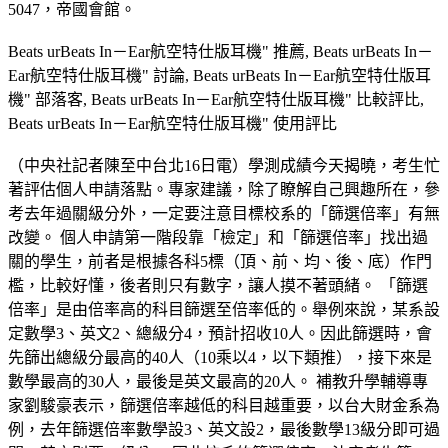
5047，帝國會館。
Beats urBeats In－Ear航空特仕版耳機" 推薦, Beats urBeats In－
Ear航空特仕版耳機" 討論, Beats urBeats In－Ear航空特仕版耳
機" 部落客, Beats urBeats In－Ear航空特仕版耳機" 比較評比,
Beats urBeats In－Ear航空特仕版耳機" 使用評比
（中央社記者陳至中台北16日電）學測成績今天揭曉，考生忙
著評估個人申請落點。專家建議，除了瞭解自己興趣所在，參
考去年過關級分外，一定要注意目標校系的「篩選倍率」有無
改變。 個人申請第一階段靠「檢定」和「篩選倍率」找出過
關的學生，前者是根據各科5標（頂、前、均、後、底）作門
檻，比較好懂，後者則只有數字，讓人摸不著頭緒。 「篩選
倍率」是由倍率高的科目篩選至倍率低的。舉例來說，某系設
定數學3、英文2、總級分4，預計招收10人。因此篩選時，會
先篩出總級分最高的40人（10乘以4，以下類推），接下來是
數學最高的30人，最後是英文最高的20人。 補教升學輔導專
家劉駿豪表示，篩選倍率越低的科目越重要，以台大財金系為
例，去年篩選倍率數學設3、英文設2，最後數學13級分即可過