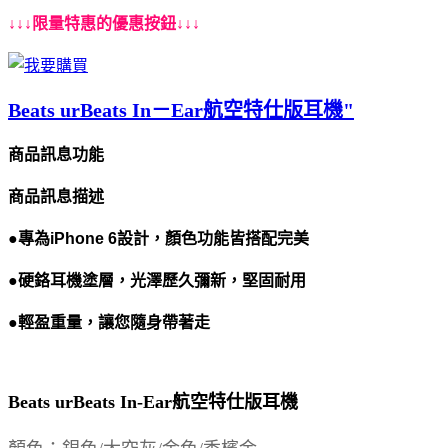
↓↓↓限量特惠的優惠按鈕↓↓↓
Beats urBeats In－Ear航空特仕版耳機"
商品訊息功能
商品訊息描述
●專為iPhone 6設計，顏色功能皆
搭配
完美
●
硬鉻耳機塗層，光澤歷久彌新
，
堅固耐用
●
輕盈
重量
，讓您隨身帶著走
Beats urBeats In-Ear航空特仕版耳機