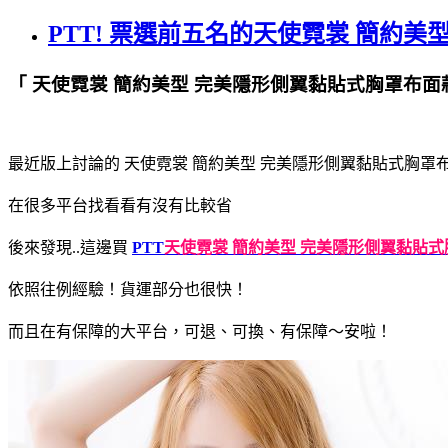
PTT! 票選前五名的天使霓裳 簡約美型 
「 天使霓裳 簡約美型 完美隱形側翼黏貼式胸罩布面款(膚
最近版上討論的 天使霓裳 簡約美型 完美隱形側翼黏貼式胸罩布面款(
在很多平台找看看有沒有比較省
後來發現..這邊買
PTT
天使霓裳 簡約美型 完美隱形側翼黏貼式胸罩布
依照往例經驗！貨運部分也很快！
而且在有保障的大平台，可退、可換、有保障～安啦！