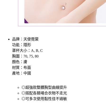
品牌：天使霓裳
功能：隱形
罩杯大小：A, B, C
胸圍：70, 75, 80
顏色：膚
材質：布面
產地：中國
◎超強款整體胸型曲線提升
◎搭配各類場合衣物不走光
◎可多次使用黏性佳不過敏