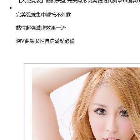
【天使霓裳】簡約美型 完美隱形側翼黏貼式胸罩布面款(
完美弧線集中襯托不外露
黏性超強激增效果一流
深V曲線女性自信滿點必備