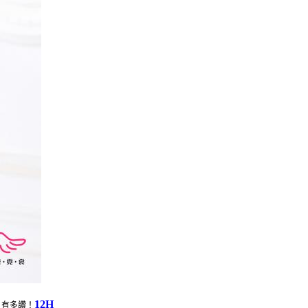
12H
7 有多讚！