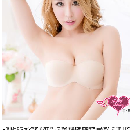
▲讓我們看看 天使霓裳 簡約美型 完美隱形側翼黏貼式胸罩布面款(膚A~C)-HE1112