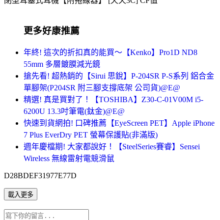
閉型耳塞式耳機【附捲線器】 [天天3C] CP值
更多好康推薦
年終! 這次的折扣真的能買～【Kenko】Pro1D ND8
55mm 多層鍍膜減光鏡
搶先看! 超熱銷的【Sirui 思銳】P-204SR P-S系列 鋁合金
單腳架(P204SR 附三腳支撐底架 公司貨)@E@
精選! 真是買對了！【TOSHIBA】Z30-C-01V00M i5-
6200U 13.3吋筆電(鈦金)@E@
快速到貨網拍! 口碑推薦【EyeScreen PET】Apple iPhone
7 Plus EverDry PET 螢幕保護貼(非滿版)
週年慶檔期! 大家都說好！【SteelSeries賽睿】Sensei
Wireless 無線雷射電競滑鼠
D28BDEF31977E77D
載入更多