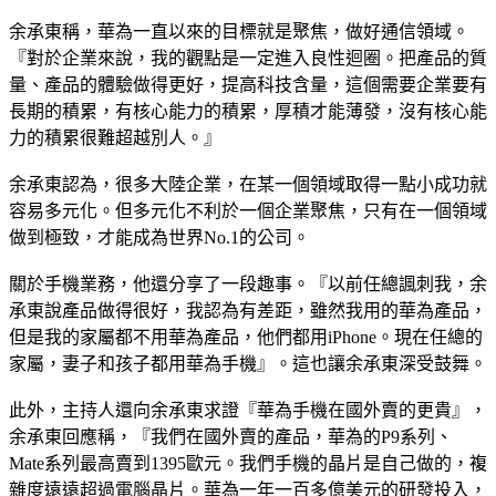
余承東稱，華為一直以來的目標就是聚焦，做好通信領域。
『對於企業來說，我的觀點是一定進入良性迴圈。把產品的質
量、產品的體驗做得更好，提高科技含量，這個需要企業要有
長期的積累，有核心能力的積累，厚積才能薄發，沒有核心能
力的積累很難超越別人。』
余承東認為，很多大陸企業，在某一個領域取得一點小成功就
容易多元化。但多元化不利於一個企業聚焦，只有在一個領域
做到極致，才能成為世界No.1的公司。
關於手機業務，他還分享了一段趣事。『以前任總諷刺我，余
承東說產品做得很好，我認為有差距，雖然我用的華為產品，
但是我的家屬都不用華為產品，他們都用iPhone。現在任總的
家屬，妻子和孩子都用華為手機』。這也讓余承東深受鼓舞。
此外，主持人還向余承東求證『華為手機在國外賣的更貴』，
余承東回應稱，『我們在國外賣的產品，華為的P9系列、
Mate系列最高賣到1395歐元。我們手機的晶片是自己做的，複
雜度遠遠超過電腦晶片。華為一年一百多億美元的研發投入，