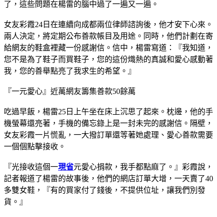
了，這些問題在楊雷的腦中過了一遍又一遍。
女友彩霞24日在連續向成都兩位律師諮詢後，他才安下心來。
兩人決定，將定期公布善款帳目及用途。同時，他們計劃在寄
給網友的鞋盒裡藏一份感謝信。信中，楊雷寫道：『我知道，
您不是為了鞋子而買鞋子，您的這份熾熱的真誠和愛心感動著
我，您的善舉點亮了我求生的希望。』
『一元愛心』近萬網友籌集善款50餘萬
吃過早飯，楊雷25日上午坐在床上沉思了起來。枕邊，他的手
機螢幕還亮著，手機的備忘錄上是一封未完的感謝信。隔壁，
女友彩霞一片慌亂，一大撥訂單還等著她處理、愛心善款需要
一個個點擊接收。
『光接收這個一
現省
元愛心捐款，我手都點麻了。』彩霞說，
記者報道了楊雷的故事後，他們的網店訂單大增，一天賣了40
多雙女鞋，『有的買家付了錢後，不提供位址，讓我們別發
貨。』