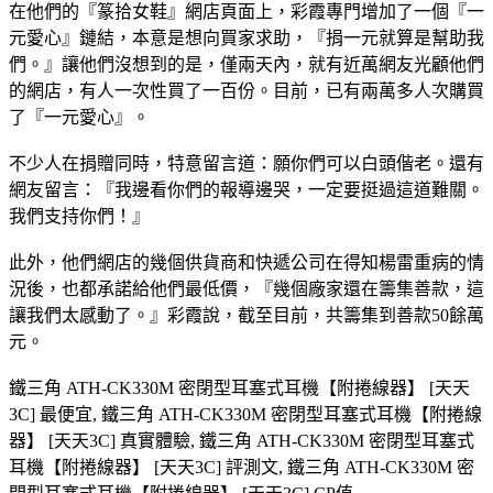
在他們的『篆拾女鞋』網店頁面上，彩霞專門增加了一個『一
元愛心』鏈結，本意是想向買家求助，『捐一元就算是幫助我
們。』讓他們沒想到的是，僅兩天內，就有近萬網友光顧他們
的網店，有人一次性買了一百份。目前，已有兩萬多人次購買
了『一元愛心』。
不少人在捐贈同時，特意留言道：願你們可以白頭偕老。還有
網友留言：『我邊看你們的報導邊哭，一定要挺過這道難關。
我們支持你們！』
此外，他們網店的幾個供貨商和快遞公司在得知楊雷重病的情
況後，也都承諾給他們最低價，『幾個廠家還在籌集善款，這
讓我們太感動了。』彩霞說，截至目前，共籌集到善款50餘萬
元。
鐵三角 ATH-CK330M 密閉型耳塞式耳機【附捲線器】 [天天
3C] 最便宜, 鐵三角 ATH-CK330M 密閉型耳塞式耳機【附捲線
器】 [天天3C] 真實體驗, 鐵三角 ATH-CK330M 密閉型耳塞式
耳機【附捲線器】 [天天3C] 評測文, 鐵三角 ATH-CK330M 密