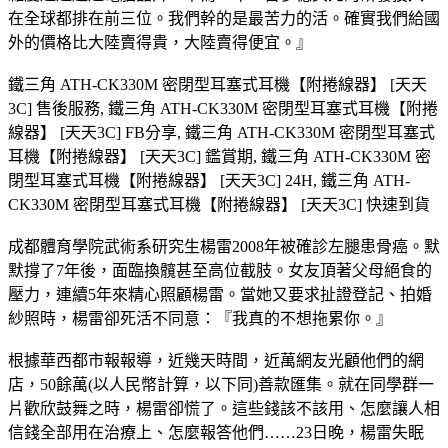
在全球都排在前三位。我們幹的是最苦力的活。確實我們給國
外的價格比大陸賣得貴，大陸賣得便宜。』
鐵三角 ATH-CK330M 密閉型耳塞式耳機【附捲線器】 [天天
3C] 售後服務, 鐵三角 ATH-CK330M 密閉型耳塞式耳機【附捲
線器】 [天天3C] FB分享, 鐵三角 ATH-CK330M 密閉型耳塞式
耳機【附捲線器】 [天天3C] 鑑賞期, 鐵三角 ATH-CK330M 密
閉型耳塞式耳機【附捲線器】 [天天3C] 24H, 鐵三角 ATH-
CK330M 密閉型耳塞式耳機【附捲線器】 [天天3C] 快速到貨
成都體育學院武術系研究生楊雷2008年被確診左腿患骨癌。默
默撐了7年後，面臨換髖甚至高位截肢。女友頂著父母絕食的
壓力，連續5年來精心照顧楊雷。當她又要求扯證登記、拍婚
紗照時，楊雷卻死活不同意：『我真的不想拖累你。』
根據華西都市報報導，近幾天時間，近萬網友光顧他們的網
店，50餘萬(以人民幣計算，以下同)善款匯集。就在同學群一
片歡欣鼓舞之時，楊雷卻慌了。這些錢該不該用、怎麼讓人相
信錢全部用在治療上、怎麼報答他們……23日晚，楊雷失眠