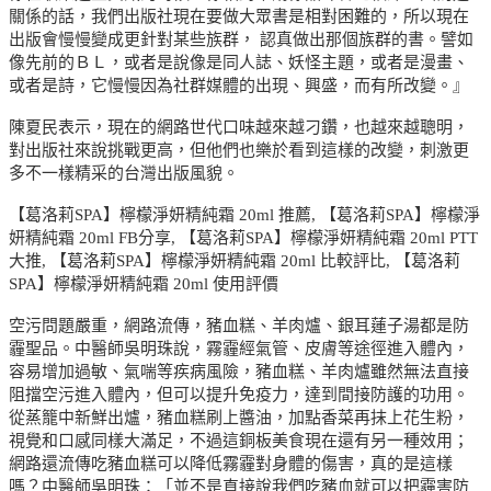
關係的話，我們出版社現在要做大眾書是相對困難的，所以現在
出版會慢慢變成更針對某些族群， 認真做出那個族群的書。譬如
像先前的ＢＬ，或者是說像是同人誌、妖怪主題，或者是漫畫、
或者是詩，它慢慢因為社群媒體的出現、興盛，而有所改變。』
陳夏民表示，現在的網路世代口味越來越刁鑽，也越來越聰明，
對出版社來說挑戰更高，但他們也樂於看到這樣的改變，刺激更
多不一樣精采的台灣出版風貌。
【葛洛莉SPA】檸檬淨妍精純霜 20ml 推薦, 【葛洛莉SPA】檸檬淨
妍精純霜 20ml FB分享, 【葛洛莉SPA】檸檬淨妍精純霜 20ml PTT
大推, 【葛洛莉SPA】檸檬淨妍精純霜 20ml 比較評比, 【葛洛莉
SPA】檸檬淨妍精純霜 20ml 使用評價
空污問題嚴重，網路流傳，豬血糕、羊肉爐、銀耳蓮子湯都是防
霾聖品。中醫師吳明珠說，霧霾經氣管、皮膚等途徑進入體內，
容易增加過敏、氣喘等疾病風險，豬血糕、羊肉爐雖然無法直接
阻擋空污進入體內，但可以提升免疫力，達到間接防護的功用。
從蒸籠中新鮮出爐，豬血糕刷上醬油，加點香菜再抹上花生粉，
視覺和口感同樣大滿足，不過這銅板美食現在還有另一種效用；
網路還流傳吃豬血糕可以降低霧霾對身體的傷害，真的是這樣
嗎？中醫師吳明珠：「並不是直接說我們吃豬血就可以把霾害防