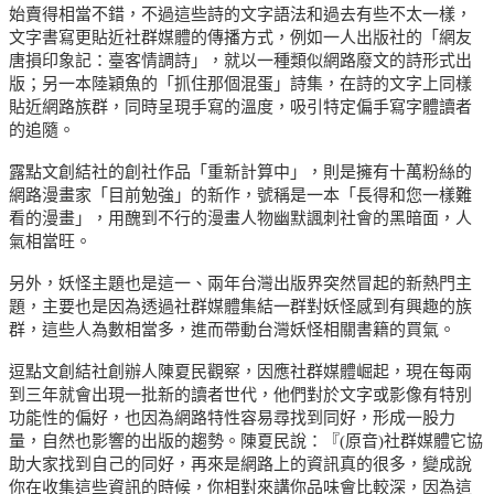
始賣得相當不錯，不過這些詩的文字語法和過去有些不太一樣，
文字書寫更貼近社群媒體的傳播方式，例如一人出版社的「網友
唐損印象記：臺客情調詩」，就以一種類似網路廢文的詩形式出
版；另一本陸穎魚的「抓住那個混蛋」詩集，在詩的文字上同樣
貼近網路族群，同時呈現手寫的溫度，吸引特定偏手寫字體讀者
的追隨。
露點文創結社的創社作品「重新計算中」，則是擁有十萬粉絲的
網路漫畫家「目前勉強」的新作，號稱是一本「長得和您一樣難
看的漫畫」，用醜到不行的漫畫人物幽默諷刺社會的黑暗面，人
氣相當旺。
另外，妖怪主題也是這一、兩年台灣出版界突然冒起的新熱門主
題，主要也是因為透過社群媒體集結一群對妖怪感到有興趣的族
群，這些人為數相當多，進而帶動台灣妖怪相關書籍的買氣。
逗點文創結社創辦人陳夏民觀察，因應社群媒體崛起，現在每兩
到三年就會出現一批新的讀者世代，他們對於文字或影像有特別
功能性的偏好，也因為網路特性容易尋找到同好，形成一股力
量，自然也影響的出版的趨勢。陳夏民說：『(原音)社群媒體它協
助大家找到自己的同好，再來是網路上的資訊真的很多，變成說
你在收集這些資訊的時候，你相對來講你品味會比較深，因為這