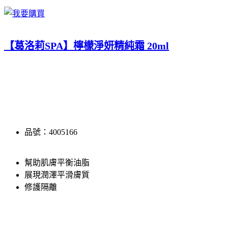
【葛洛莉SPA】檸檬淨妍精純霜 20ml
品號：4005166
幫助肌膚平衡油脂
展現潤澤平滑膚質
修護隔離